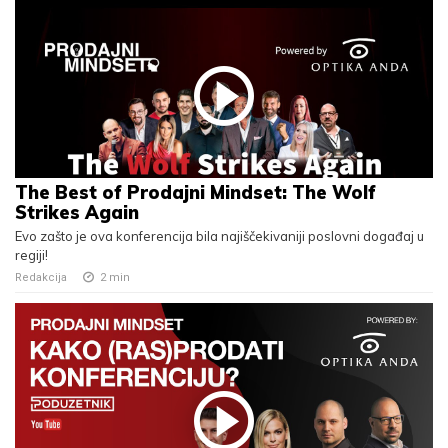
The Best of Prodajni Mindset: The Wolf
Strikes Again
Evo zašto je ova konferencija bila najiščekivaniji poslovni događaj u
regiji!
Redakcija
2
min