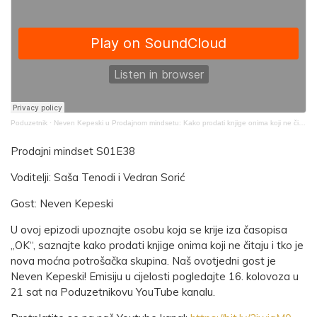
Poduzetnik
·
Neven Kepeski u Prodajnom mindsetu: Kako prodati knjige onima koji ne čitaju
Prodajni mindset S01E38
Voditelji: Saša Tenodi i Vedran Sorić
Gost: Neven Kepeski
U ovoj epizodi upoznajte osobu koja se krije iza časopisa
„OK“, saznajte kako prodati knjige onima koji ne čitaju i tko je
nova moćna potrošačka skupina. Naš ovotjedni gost je
Neven Kepeski! Emisiju u cijelosti pogledajte 16. kolovoza u
21 sat na Poduzetnikovu YouTube kanalu.