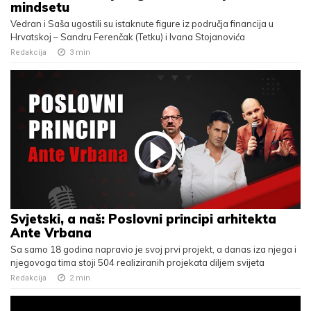
mindsetu
Vedran i Saša ugostili su istaknute figure iz područja financija u
Hrvatskoj – Sandru Ferenčak (Tetku) i Ivana Stojanovića
Redakcija
3
min
Svjetski, a naš: Poslovni principi arhitekta
Ante Vrbana
Sa samo 18 godina napravio je svoj prvi projekt, a danas iza njega i
njegovoga tima stoji 504 realiziranih projekata diljem svijeta
Redakcija
2
min