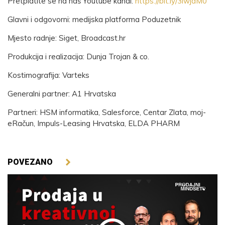
Pretplatite se na naš Youtube kanal:
https://bit.ly/3iwjaM0
Glavni i odgovorni: medijska platforma Poduzetnik
Mjesto radnje: Siget, Broadcast.hr
Produkcija i realizacija: Dunja Trojan & co.
Kostimografija: Varteks
Generalni partner: A1 Hrvatska
Partneri: HSM informatika, Salesforce, Centar Zlata, moj-
eRačun, Impuls-Leasing Hrvatska, ELDA PHARM
POVEZANO