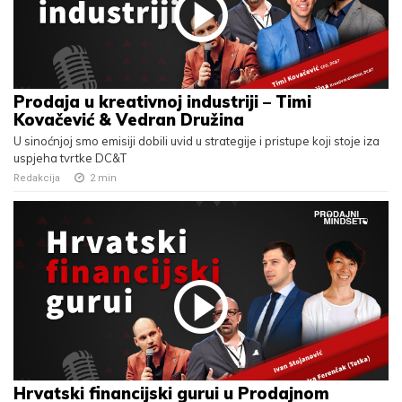
Prodaja u kreativnoj industriji – Timi
Kovačević & Vedran Družina
U sinoćnjoj smo emisiji dobili uvid u strategije i pristupe koji stoje iza
uspjeha tvrtke DC&T
Redakcija
2
min
Hrvatski financijski gurui u Prodajnom