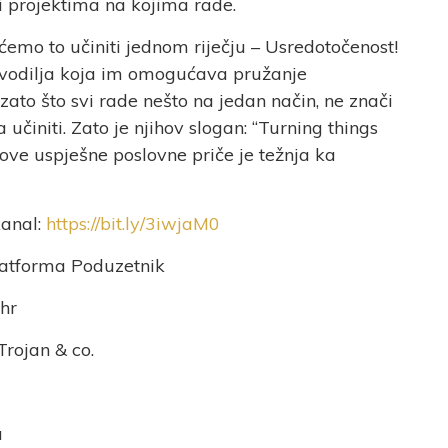
ti projektima na kojima rade.
 ćemo to učiniti jednom riječju – Usredotočenost!
i vodilja koja im omogućava pružanje
ato što svi rade nešto na jedan način, ne znači
 učiniti. Zato je njihov slogan: “Turning things
ove uspješne poslovne priče je težnja ka
kanal:
https://bit.ly/3iwjaM0
latforma Poduzetnik
.hr
Trojan & co.
a