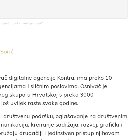
i zajedno pokemoni i prodaja?
Sorić
vač digitalne agencije Kontra, ima preko 10
gencijama i sličnim poslovima. Osnivač je
kog skupa u Hrvatskoj s preko 3000
 još uvijek raste svake godine.
u i društvenu podršku, oglašavanje na društvenim
nikaciju, kreiranje sadržaja, razvoj, grafički i
ružaju drugačiji i jedinstven pristup njihovom