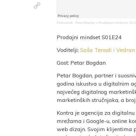
Copy
Link
Poduzetnik
·
Petar Bogdan u Prodajnom mindsetu: Idu l
Prodajni mindset S01E24
Voditelji:
Saša Tenodi i Vedran 
Gost: Petar Bogdan
Petar Bogdan, partner i suosni
godina iskustva u digitalnim a
najvećeg digitalnog marketinš
marketinških stručnjaka, a broj
Kontra je agencija za digitaln
mrežama i Google-u, online komu
web dizajn. Svojim klijentima p