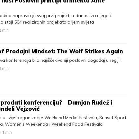
a naš: Poslovni principi arhitekta Ante
ina napravio je svoj prvi projekt, a danas iza njega i
 stoji 504 realiziranih projekata diljem svijeta
2
min
f Prodajni Mindset: The Wolf Strikes Again
a konferencija bila najiščekivaniji poslovni događaj u regiji!
2
min
)prodati konferenciju? – Damjan Rudež i
ndeli Vejzović
d u svijet organizacije Weekend Media Festivala, Sunset Sport
ala, Women’s Weekenda i Weekend Food Festivala
< 1
min