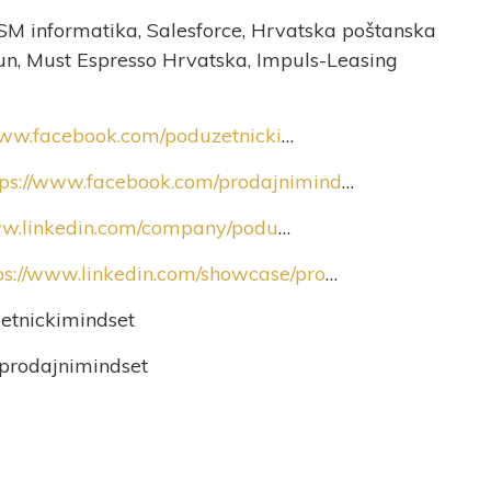
SM informatika, Salesforce, Hrvatska poštanska
un, Must Espresso Hrvatska, Impuls-Leasing
www.facebook.com/poduzetnicki
…
tps://www.facebook.com/prodajnimind
…
ww.linkedin.com/company/podu
…
ps://www.linkedin.com/showcase/pro
…
etnickimindset
prodajnimindset