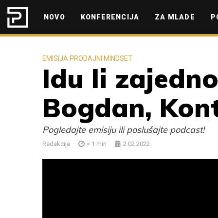
Skip to content
NOVO
KONFERENCIJA
ZA MLADE
P
EMISIJA PRODAJNI MINDSET
Idu li zajedn
Bogdan, Kont
Pogledajte emisiju ili poslušajte podcast!
Redakcija
< 1
min
2.02.2022.