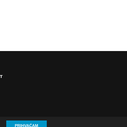
T
PRIHVAĆAM