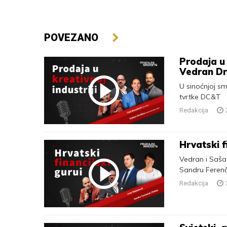
POVEZANO
Prodaja u 
Vedran D
U sinoćnjoj smo
tvrtke DC&T
Redakcija
Hrvatski f
Vedran i Saša 
Sandru Ferenč
Redakcija