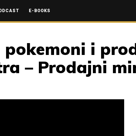
ODCAST
E-BOOKS
o pokemoni i pro
ra – Prodajni mi