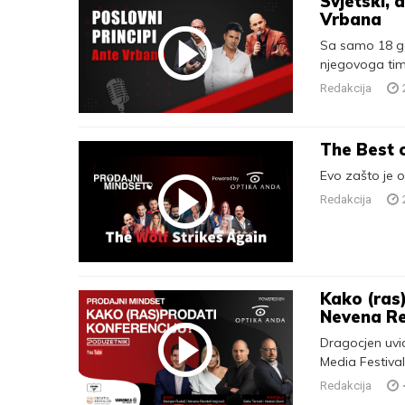
Svjetski, 
Vrbana
Sa samo 18 god
njegovoga tima
Redakcija
The Best o
Evo zašto je ov
Redakcija
Kako (ras
Nevena Re
Dragocjen uvi
Media Festiv
Redakcija