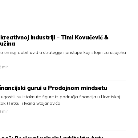
kreativnoj industriji – Timi Kovačević &
ružina
 emisiji dobili uvid u strategije i pristupe koji stoje iza uspjeha
2
min
inancijski gurui u Prodajnom mindsetu
ugostili su istaknute figure iz područja financija u Hrvatskoj –
ak (Tetku) i Ivana Stojanovića
3
min