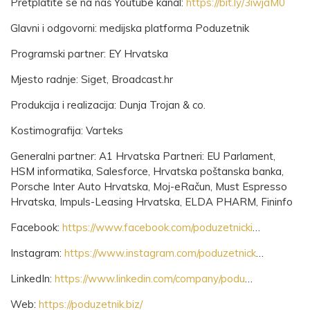
Pretplatite se na naš Youtube kanal:
https://bit.ly/3iwjaM0
Glavni i odgovorni: medijska platforma Poduzetnik
Programski partner: EY Hrvatska
Mjesto radnje: Siget, Broadcast.hr
Produkcija i realizacija: Dunja Trojan & co.
Kostimografija: Varteks
Generalni partner: A1 Hrvatska Partneri: EU Parlament,
HSM informatika, Salesforce, Hrvatska poštanska banka,
Porsche Inter Auto Hrvatska, Moj-eRačun, Must Espresso
Hrvatska, Impuls-Leasing Hrvatska, ELDA PHARM, Fininfo
Facebook:
https://www.facebook.com/poduzetnicki
​…
Instagram:
https://www.instagram.com/poduzetnick
​…
LinkedIn:
https://www.linkedin.com/company/podu
​…
Web:
https://poduzetnik.biz/