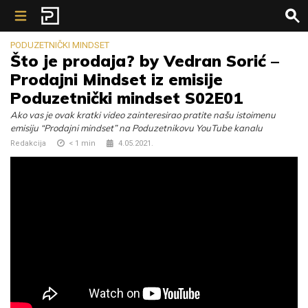
Skip to content
PODUZETNIČKI MINDSET
Što je prodaja? by Vedran Sorić –
Prodajni Mindset iz emisije
Poduzetnički mindset S02E01
Ako vas je ovak kratki video zainteresirao pratite našu istoimenu
emisiju “Prodajni mindset” na Poduzetnikovu YouTube kanalu
Redakcija
< 1
min
4.05.2021.