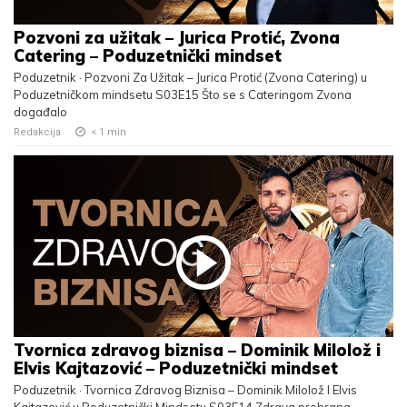
Pozvoni za užitak – Jurica Protić, Zvona
Catering – Poduzetnički mindset
Poduzetnik · Pozvoni Za Užitak – Jurica Protić (Zvona Catering) u
Poduzetničkom mindsetu S03E15 Što se s Cateringom Zvona
događalo
Redakcija
< 1
min
Tvornica zdravog biznisa – Dominik Milolož i
Elvis Kajtazović – Poduzetnički mindset
Poduzetnik · Tvornica Zdravog Biznisa – Dominik Milolož I Elvis