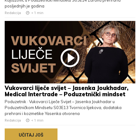
Kajtazović u Poduzetnički Mindsetu S03E14 Zdrava prehrana
posljednjih je godina
Redakcija
< 1
min
Vukovarci liječe svijet – Jasenka Joukhadar,
Medical Intertrade – Poduzetnički mindset
Poduzetnik · Vukovarci Liječe Svijet – Jasenka Joukhadar u
Poduzetničkom Mindsetu S03E13 Tvornica lijekova, dodataka
prehrani i kozmetike Yasenka otvorena
Redakcija
< 1
min
UČITAJ JOŠ