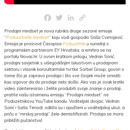
Facebook
Twitter
LinkedIn
Copy
Link
Prodajni mindset je nova rubrika druge sezone emisije
“
Poduzetnički mindset
” koju vodi gospodin Saša Cvetojević.
Emisija je proizvod Časopisa
Poduzetnik
u suradnji s
programskim partnerom EY Hrvatska, a emitira se na
portalu Novac.hr. U ovom kratkom prilogu, Vedran Sorić,
prodajni savjetnik s višegodišnjim iskustvom u prodajnom
sektoru i vlasnik konzultantske tvrtke Sorbel Group, govori o
tome što je zapravo prodaja i što sve čovjek može smisliti
kao izgovor da do prodaje nebi došlo. Ako vas je ovak kratki
video zainteresirao i želite produbiti svoje znanje o prodaji,
pratite našu istoimenu emisiju “Prodajni mindset” na
Poduzetnikovu YouTube kanalu. Voditeljski dvojac, Vedran
Sorić i Saša Tenodi, odlični su i opušteni u voditeljskoj ulozi, a
priču o “mrskoj prodaji” žele demistificirati. Prodaja se mora
približiti pučanstvu!