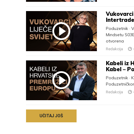
Vukovarci 
Intertrade
Poduzetnik · 
Mindsetu S03E
otvorena
Redakcija
Kabeli iz 
Kabel – P
Poduzetnik · K
Poduzetničko
Redakcija
UČITAJ JOŠ