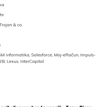
ka
.hr
Trojan & co.
a
SM informatika, Salesforce, Moj-eRačun, Impuls-
2B, Lexus, InterCapital