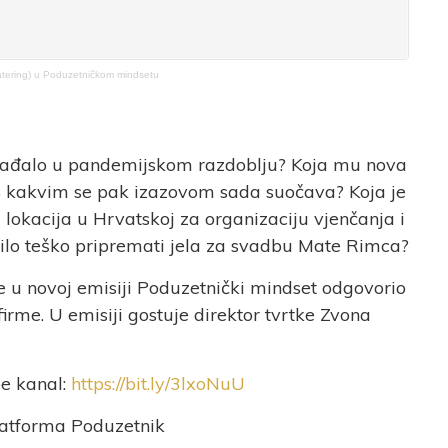
Catering) u Poduzetničkom mindsetu
gađalo u pandemijskom razdoblju? Koja mu nova
? S kakvim se pak izazovom sada suočava? Koja je
 lokacija u Hrvatskoj za organizaciju vjenčanja i
bilo teško pripremati jela za svadbu Mate Rimca?
je u novoj emisiji Poduzetnički mindset odgovorio
firme. U emisiji gostuje direktor tvrtke Zvona
be kanal:
https://bit.ly/3lxoNuU​​
latforma Poduzetnik