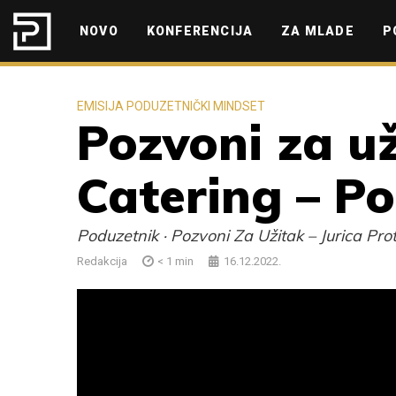
Skip to content
NOVO
KONFERENCIJA
ZA MLADE
P
EMISIJA PODUZETNIČKI MINDSET
Pozvoni za už
Catering – P
Poduzetnik · Pozvoni Za Užitak – Jurica P
Redakcija
< 1
min
16.12.2022.