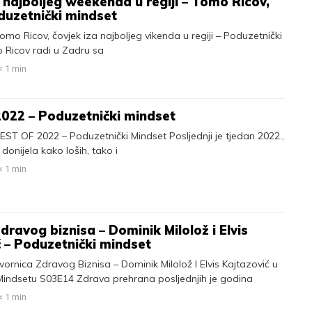
 najboljeg weekenda u regiji – Tomo Ricov,
uzetnički mindset
omo Ricov, čovjek iza najboljeg vikenda u regiji – Poduzetnički
o Ricov radi u Zadru sa
< 1
min
022 – Poduzetnički mindset
EST OF 2022 – Poduzetnički Mindset Posljednji je tjedan 2022.,
donijela kako loših, tako i
< 1
min
dravog biznisa – Dominik Milolož i Elvis
 – Poduzetnički mindset
vornica Zdravog Biznisa – Dominik Milolož I Elvis Kajtazović u
Mindsetu S03E14 Zdrava prehrana posljednjih je godina
< 1
min