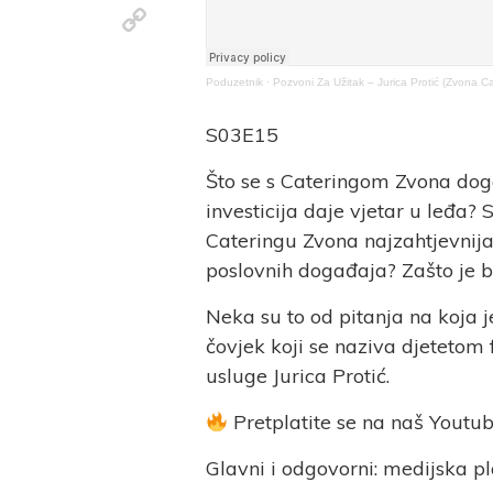
Copy
Link
Poduzetnik
·
Pozvoni Za Užitak – Jurica Protić (Zvona 
S03E15
Što se s Cateringom Zvona do
investicija daje vjetar u leđa
Cateringu Zvona najzahtjevnija
poslovnih događaja? Zašto je 
Neka su to od pitanja na koja 
čovjek koji se naziva djetetom 
usluge Jurica Protić.
Pretplatite se na naš Youtu
Glavni i odgovorni: medijska p