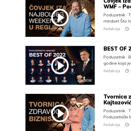
Čovjek iza
WMF – Pod
Poduzetnik · T
mindset Što t
Redakcija
BEST OF 2
Poduzetnik · B
godine koja je 
Redakcija
Tvornica z
Kajtazović
Poduzetnik · T
Poduzetnički 
Redakcija