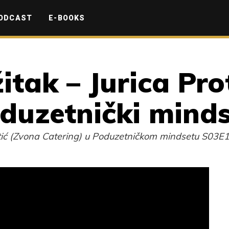
ODCAST
E-BOOKS
itak – Jurica Pro
oduzetnički mind
rotić (Zvona Catering) u Poduzetničkom mindsetu S03