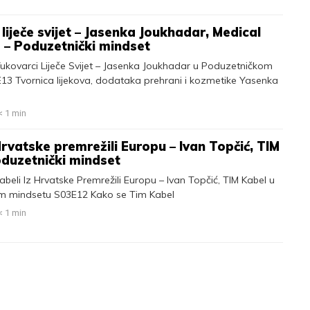
liječe svijet – Jasenka Joukhadar, Medical
 – Poduzetnički mindset
Vukovarci Liječe Svijet – Jasenka Joukhadar u Poduzetničkom
13 Tvornica lijekova, dodataka prehrani i kozmetike Yasenka
< 1
min
Hrvatske premrežili Europu – Ivan Topčić, TIM
oduzetnički mindset
abeli Iz Hrvatske Premrežili Europu – Ivan Topčić, TIM Kabel u
m mindsetu S03E12 Kako se Tim Kabel
< 1
min