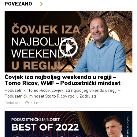
POVEZANO
Čovjek iza najboljeg weekenda u regiji –
Tomo Ricov, WMF – Poduzetnički mindset
Poduzetnik · Tomo Ricov, čovjek iza najboljeg vikenda u regiji –
Poduzetnički mindset Što to Ricov radi u Zadru sa
Redakcija
< 1
min