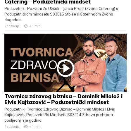
Catering – Poduzetnički mindset
Poduzetnik · Pozvoni Za Užitak – Jurica Protić (Zvona Catering) u
Poduzetničkom mindsetu S03E15 Što se s Cateringom Zvona
događalo
Redakcija
< 1
min
Tvornica zdravog biznisa – Dominik Milolož i
Elvis Kajtazović – Poduzetnički mindset
Poduzetnik · Tvornica Zdravog Biznisa – Dominik Milolož I Elvis
Kajtazović u Poduzetnički Mindsetu S03E14 Zdrava prehrana
posljednjih je godina
Redakcija
< 1
min