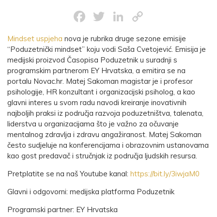
Facebook
Twitter
LinkedIn
Copy
Link
Mindset uspjeha
nova je rubrika druge sezone emisije
“Poduzetnički mindset” koju vodi Saša Cvetojević. Emisija je
medijski proizvod Časopisa Poduzetnik u suradnji s
programskim partnerom EY Hrvatska, a emitira se na
portalu Novac.hr. Matej Sakoman magistar je i profesor
psihologije, HR konzultant i organizacijski psiholog, a kao
glavni interes u svom radu navodi kreiranje inovativnih
najboljih praksi iz područja razvoja poduzetništva, talenata,
liderstva u organizacijama što je važno za očuvanje
mentalnog zdravlja i zdravu angažiranost. Matej Sakoman
često sudjeluje na konferencijama i obrazovnim ustanovama
kao gost predavač i stručnjak iz područja ljudskih resursa.
Pretplatite se na naš Youtube kanal:
https://bit.ly/3iwjaM0​​​
Glavni i odgovorni: medijska platforma Poduzetnik
Programski partner: EY Hrvatska