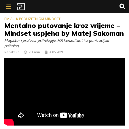
Skip to content
EMISIJA PODUZETNIČKI MINDSET
Mentalno putovanje kroz vrijeme –
Mindset uspjeha by Matej Sakoman
Magistar i profesor psihologije, HR konzultant i organizacijski
psiholog.
Redakcija
< 1
min
4.05.2021.