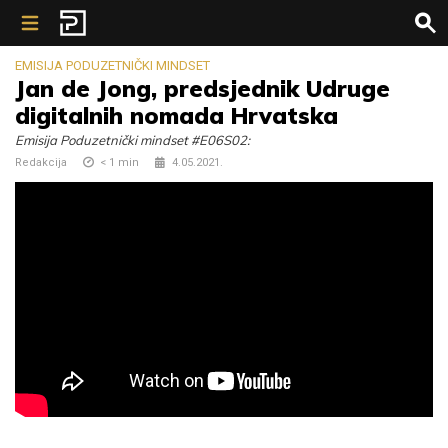
Skip to content
EMISIJA PODUZETNIČKI MINDSET
Jan de Jong, predsjednik Udruge
digitalnih nomada Hrvatska
Emisija Poduzetnički mindset #E06S02​​:
Redakcija
< 1
min
4.05.2021.