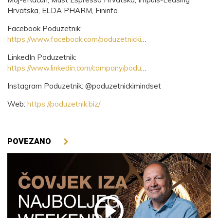
Hrvatska, ELDA PHARM, Fininfo
Facebook Poduzetnik:
https://www.facebook.com/poduzetnicki​
​…
LinkedIn Poduzetnik:
https://www.linkedin.com/company/podu​
​…
Instagram Poduzetnik: @poduzetnickimindset
Web:
https://poduzetnik.biz/
POVEZANO