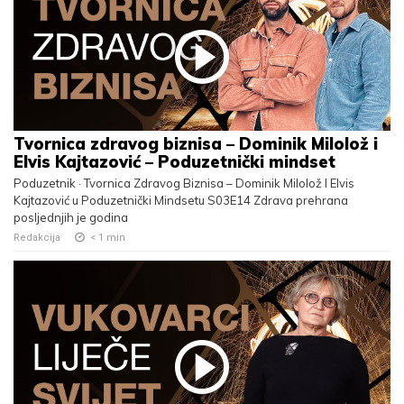
Tvornica zdravog biznisa – Dominik Milolož i
Elvis Kajtazović – Poduzetnički mindset
Poduzetnik · Tvornica Zdravog Biznisa – Dominik Milolož I Elvis
Kajtazović u Poduzetnički Mindsetu S03E14 Zdrava prehrana
posljednjih je godina
Redakcija
< 1
min