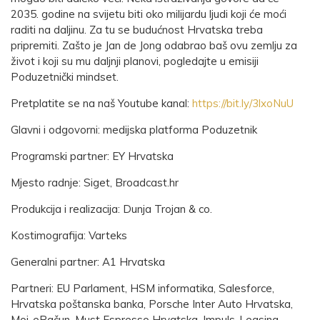
2035. godine na svijetu biti oko milijardu ljudi koji će moći
raditi na daljinu. Za tu se budućnost Hrvatska treba
pripremiti. Zašto je Jan de Jong odabrao baš ovu zemlju za
život i koji su mu daljnji planovi, pogledajte u emisiji
Poduzetnički mindset.
Pretplatite se na naš Youtube kanal:
https://bit.ly/3lxoNuU​
Glavni i odgovorni: medijska platforma Poduzetnik
Programski partner: EY Hrvatska
Mjesto radnje: Siget, Broadcast.hr
Produkcija i realizacija: Dunja Trojan & co.
Kostimografija: Varteks
Generalni partner: A1 Hrvatska
Partneri: EU Parlament, HSM informatika, Salesforce,
Hrvatska poštanska banka, Porsche Inter Auto Hrvatska,
Moj-eRačun, Must Espresso Hrvatska, Impuls-Leasing