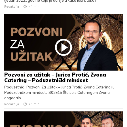
tjedan 2022., godine koja je donijela kako loših, tako i
Redakcija
< 1
min
Pozvoni za užitak – Jurica Protić, Zvona
Catering – Poduzetnički mindset
Poduzetnik · Pozvoni Za Užitak – Jurica Protić (Zvona Catering) u
Poduzetničkom mindsetu S03E15 Što se s Cateringom Zvona
događalo
Redakcija
< 1
min