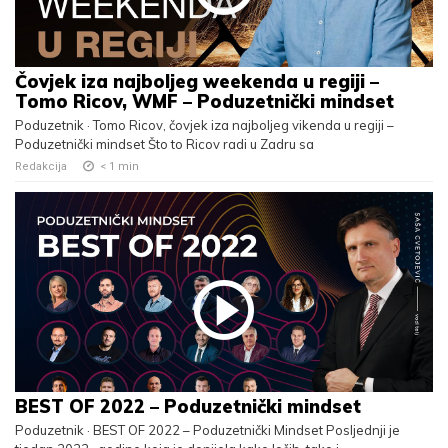
Čovjek iza najboljeg weekenda u regiji –
Tomo Ricov, WMF – Poduzetnički mindset
Poduzetnik · Tomo Ricov, čovjek iza najboljeg vikenda u regiji –
Poduzetnički mindset Što to Ricov radi u Zadru sa
Redakcija
< 1
min
BEST OF 2022 – Poduzetnički mindset
Poduzetnik · BEST OF 2022 – Poduzetnički Mindset Posljednji je