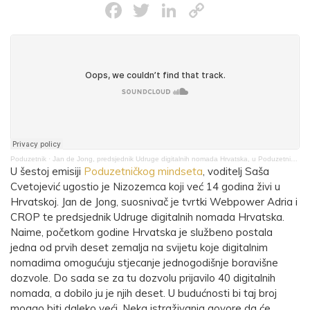
Facebook
Twitter
LinkedIn
Copy
Link
Poduzetnik
·
Jan de Jong, predsjednik Udruge digitalnih nomada Hrvatska, u Poduzetničkom mindsetu
U šestoj emisiji
Poduzetničkog mindseta
, voditelj Saša
Cvetojević ugostio je Nizozemca koji već 14 godina živi u
Hrvatskoj. Jan de Jong, suosnivač je tvrtki Webpower Adria i
CROP te predsjednik Udruge digitalnih nomada Hrvatska.
Naime, početkom godine Hrvatska je službeno postala
jedna od prvih deset zemalja na svijetu koje digitalnim
nomadima omogućuju stjecanje jednogodišnje boravišne
dozvole. Do sada se za tu dozvolu prijavilo 40 digitalnih
nomada, a dobilo ju je njih deset. U budućnosti bi taj broj
mogao biti daleko veći. Neka istraživanja govore da će