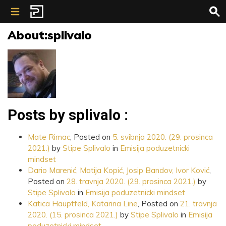
Skip to content
About:splivalo
Posts by splivalo :
Mate Rimac
,
Posted on
5. svibnja 2020.
(29. prosinca
2021.)
by
Stipe Splivalo
in
Emisija poduzetnicki
mindset
Dario Marenić, Matija Kopić, Josip Bandov, Ivor Ković
,
Posted on
28. travnja 2020.
(29. prosinca 2021.)
by
Stipe Splivalo
in
Emisija poduzetnicki mindset
Katica Hauptfeld, Katarina Line
,
Posted on
21. travnja
2020.
(15. prosinca 2021.)
by
Stipe Splivalo
in
Emisija
poduzetnicki mindset