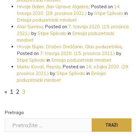
Hrvoje Balen, član Uprave Algebre
,
Posted on
14.
travnja 2020.
(29. prosinca 2021.)
by
Stipe Splivalo
in
Emisija poduzetnicki mindset
Alan Sumina
,
Posted on
7. travnja 2020.
(15. prosinca
2021.)
by
Stipe Splivalo
in
Emisija poduzetnicki
mindset
Hrvoje Bujas, Dražen Oreščanin, Glas poduzetnika
,
Posted on
7. travnja 2020.
(15. prosinca 2021.)
by
Stipe Splivalo
in
Emisija poduzetnicki mindset
Marko Kovač, Repsly
,
Posted on
16. ožujka 2020.
(29.
prosinca 2021.)
by
Stipe Splivalo
in
Emisija
poduzetnicki mindset
«
1
2
3
Pretraga
TRAŽI