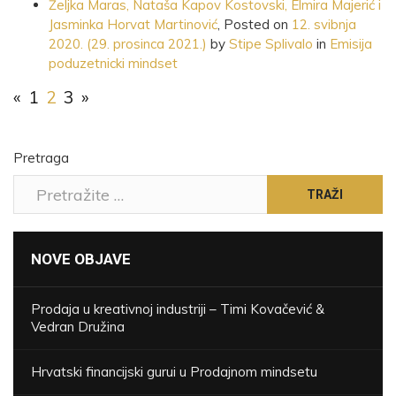
Željka Maras, Nataša Kapov Kostovski, Elmira Majerić i
Jasminka Horvat Martinović
,
Posted on
12. svibnja
2020.
(29. prosinca 2021.)
by
Stipe Splivalo
in
Emisija
poduzetnicki mindset
«
1
2
3
»
Pretraga
TRAŽI
NOVE OBJAVE
Prodaja u kreativnoj industriji – Timi Kovačević &
Vedran Družina
Hrvatski financijski gurui u Prodajnom mindsetu