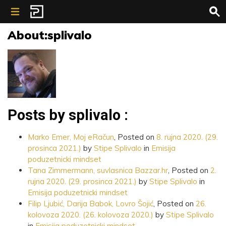
Skip to content
About:splivalo
Posts by splivalo :
Marko Emer, Moj eRačun
,
Posted on
8. rujna 2020.
(29.
prosinca 2021.)
by
Stipe Splivalo
in
Emisija
poduzetnicki mindset
Tana Zimmermann, suvlasnica Bazzar.hr
,
Posted on
2.
rujna 2020.
(29. prosinca 2021.)
by
Stipe Splivalo
in
Emisija poduzetnicki mindset
Filip Ljubić, Darija Babok, Lovro Šojić
,
Posted on
26.
kolovoza 2020.
(26. kolovoza 2020.)
by
Stipe Splivalo
in
Emisija poduzetnicki mindset