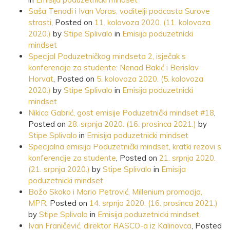
Saša Tenodi i Ivan Voras, voditelji podcasta Surove
strasti
,
Posted on
11. kolovoza 2020.
(11. kolovoza
2020.)
by
Stipe Splivalo
in
Emisija poduzetnicki
mindset
Specijal Poduzetničkog mindseta 2, isječak s
konferencije za studente: Nenad Bakić i Berislav
Horvat
,
Posted on
5. kolovoza 2020.
(5. kolovoza
2020.)
by
Stipe Splivalo
in
Emisija poduzetnicki
mindset
Nikica Gabrić, gost emisije Poduzetnički mindset #18
,
Posted on
28. srpnja 2020.
(16. prosinca 2021.)
by
Stipe Splivalo
in
Emisija poduzetnicki mindset
Specijalna emisija Poduzetnički mindset, kratki rezovi s
konferencije za studente
,
Posted on
21. srpnja 2020.
(21. srpnja 2020.)
by
Stipe Splivalo
in
Emisija
poduzetnicki mindset
Božo Skoko i Mario Petrović, Millenium promocija,
MPR
,
Posted on
14. srpnja 2020.
(16. prosinca 2021.)
by
Stipe Splivalo
in
Emisija poduzetnicki mindset
Ivan Franičević, direktor RASCO-a iz Kalinovca
,
Posted