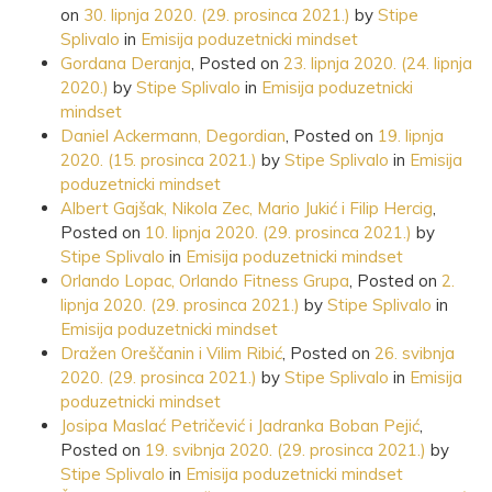
on
30. lipnja 2020.
(29. prosinca 2021.)
by
Stipe
Splivalo
in
Emisija poduzetnicki mindset
Gordana Deranja
,
Posted on
23. lipnja 2020.
(24. lipnja
2020.)
by
Stipe Splivalo
in
Emisija poduzetnicki
mindset
Daniel Ackermann, Degordian
,
Posted on
19. lipnja
2020.
(15. prosinca 2021.)
by
Stipe Splivalo
in
Emisija
poduzetnicki mindset
Albert Gajšak, Nikola Zec, Mario Jukić i Filip Hercig
,
Posted on
10. lipnja 2020.
(29. prosinca 2021.)
by
Stipe Splivalo
in
Emisija poduzetnicki mindset
Orlando Lopac, Orlando Fitness Grupa
,
Posted on
2.
lipnja 2020.
(29. prosinca 2021.)
by
Stipe Splivalo
in
Emisija poduzetnicki mindset
Dražen Oreščanin i Vilim Ribić
,
Posted on
26. svibnja
2020.
(29. prosinca 2021.)
by
Stipe Splivalo
in
Emisija
poduzetnicki mindset
Josipa Maslać Petričević i Jadranka Boban Pejić
,
Posted on
19. svibnja 2020.
(29. prosinca 2021.)
by
Stipe Splivalo
in
Emisija poduzetnicki mindset