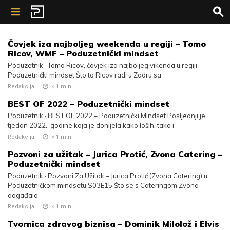
Skip to content
Čovjek iza najboljeg weekenda u regiji – Tomo
Ricov, WMF – Poduzetnički mindset
Poduzetnik · Tomo Ricov, čovjek iza najboljeg vikenda u regiji –
Poduzetnički mindset Što to Ricov radi u Zadru sa
Redakcija
< 1
min
BEST OF 2022 – Poduzetnički mindset
Poduzetnik · BEST OF 2022 – Poduzetnički Mindset Posljednji je
tjedan 2022., godine koja je donijela kako loših, tako i
Redakcija
< 1
min
Pozvoni za užitak – Jurica Protić, Zvona Catering –
Poduzetnički mindset
Poduzetnik · Pozvoni Za Užitak – Jurica Protić (Zvona Catering) u
Poduzetničkom mindsetu S03E15 Što se s Cateringom Zvona
događalo
Redakcija
< 1
min
Tvornica zdravog biznisa – Dominik Milolož i Elvis