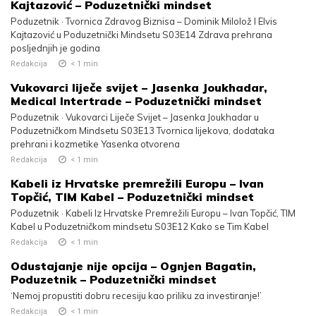
Kajtazović – Poduzetnički mindset
Poduzetnik · Tvornica Zdravog Biznisa – Dominik Milolož I Elvis
Kajtazović u Poduzetnički Mindsetu S03E14 Zdrava prehrana
posljednjih je godina
Redakcija
< 1
min
Vukovarci liječe svijet – Jasenka Joukhadar,
Medical Intertrade – Poduzetnički mindset
Poduzetnik · Vukovarci Liječe Svijet – Jasenka Joukhadar u
Poduzetničkom Mindsetu S03E13 Tvornica lijekova, dodataka
prehrani i kozmetike Yasenka otvorena
Redakcija
< 1
min
Kabeli iz Hrvatske premrežili Europu – Ivan
Topčić, TIM Kabel – Poduzetnički mindset
Poduzetnik · Kabeli Iz Hrvatske Premrežili Europu – Ivan Topčić, TIM
Kabel u Poduzetničkom mindsetu S03E12 Kako se Tim Kabel
Redakcija
< 1
min
Odustajanje nije opcija – Ognjen Bagatin,
Poduzetnik – Poduzetnički mindset
‘Nemoj propustiti dobru recesiju kao priliku za investiranje!’
Redakcija
< 1
min