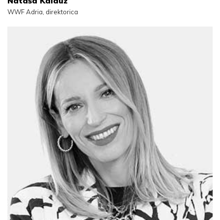
Nataša Kalauz
WWF Adria, direktorica