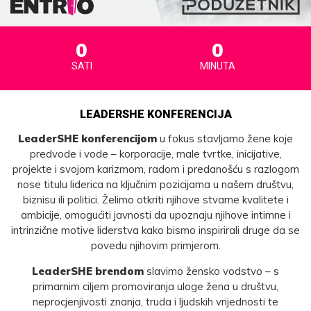
0
0
SATI
MINUTA
LEADERSHE KONFERENCIJA
LeaderSHE konferencijom
u fokus stavljamo žene koje
predvode i vode – korporacije, male tvrtke, inicijative,
projekte i svojom karizmom, radom i predanošću s razlogom
nose titulu liderica na ključnim pozicijama u našem društvu,
biznisu ili politici. Želimo otkriti njihove stvarne kvalitete i
ambicije, omogućiti javnosti da upoznaju njihove intimne i
intrinzične motive liderstva kako bismo inspirirali druge da se
povedu njihovim primjerom.
LeaderSHE brendom
slavimo žensko vodstvo – s
primarnim ciljem promoviranja uloge žena u društvu,
neprocjenjivosti znanja, truda i ljudskih vrijednosti te