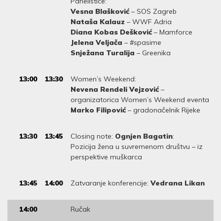
Panelistice:
Vesna Blašković
– SOS Zagreb
Nataša Kalauz
– WWF Adria
Diana Kobas Dešković
– Mamforce
Jelena Veljača
– #spasime
Snježana Turalija
– Greenika
13:00
13:30
Women’s Weekend:
Nevena Rendeli Vejzović
–
organizatorica Women’s Weekend eventa
Marko Filipović
– gradonačelnik Rijeke
13:30
13:45
Closing note:
Ognjen Bagatin
:
Pozicija žena u suvremenom društvu – iz
perspektive muškarca
13:45
14:00
Zatvaranje konferencije:
Vedrana Likan
14:00
Ručak