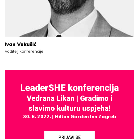
Ivan Vukušić
Voditelj konferencije
LeaderSHE konferencija
Vedrana Likan
| Gradimo i
slavimo kulturu uspjeha!
30. 6. 2022. | Hilton Garden Inn Zagreb
PRIJAVI SE