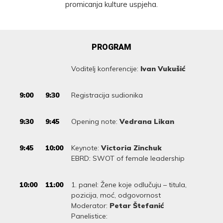
promicanja kulture uspjeha.
PROGRAM
Voditelj konferencije:
Ivan Vukušić
9:00
9:30
Registracija sudionika
9:30
9:45
Opening note:
Vedrana Likan
9:45
10:00
Keynote:
Victoria Zinchuk
EBRD: SWOT of female leadership
10:00
11:00
1. panel: Žene koje odlučuju – titula,
pozicija, moć, odgovornost
Moderator:
Petar Štefanić
Panelistice: