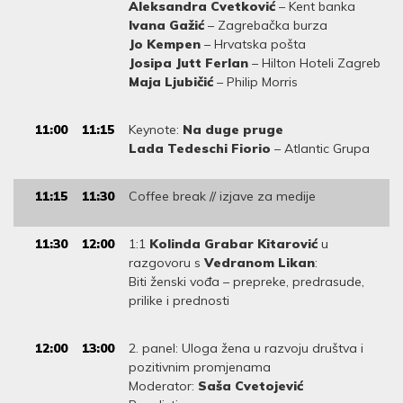
Aleksandra Cvetković
– Kent banka
Ivana Gažić
– Zagrebačka burza
Jo Kempen
– Hrvatska pošta
Josipa Jutt Ferlan
– Hilton Hoteli Zagreb
Maja Ljubičić
– Philip Morris
11:00
11:15
Keynote:
Na duge pruge
Lada Tedeschi Fiorio
– Atlantic Grupa
11:15
11:30
Coffee break // izjave za medije
11:30
12:00
1:1
Kolinda Grabar Kitarović
u
razgovoru s
Vedranom Likan
:
Biti ženski vođa – prepreke, predrasude,
prilike i prednosti
12:00
13:00
2. panel: Uloga žena u razvoju društva i
pozitivnim promjenama
Moderator:
Saša Cvetojević